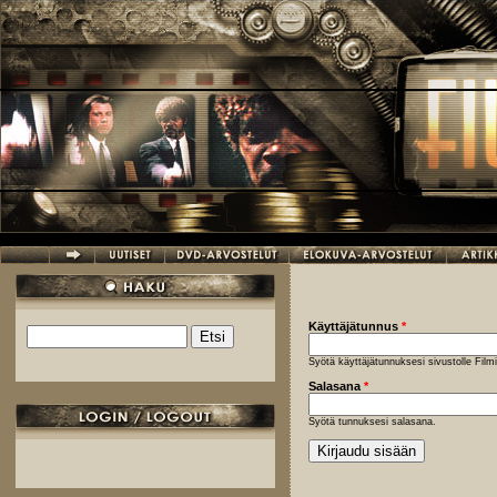
Hyppää pääsisältöön
Käyttäjätunnus
*
Etsi
Hakulomake
Syötä käyttäjätunnuksesi sivustolle Fil
Salasana
*
Syötä tunnuksesi salasana.