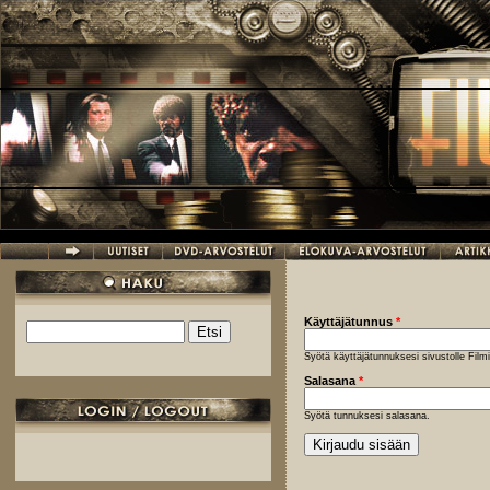
Hyppää pääsisältöön
Käyttäjätunnus
*
Etsi
Hakulomake
Syötä käyttäjätunnuksesi sivustolle Fil
Salasana
*
Syötä tunnuksesi salasana.