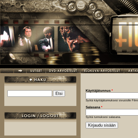
Hyppää pääsisältöön
Käyttäjätunnus
*
Etsi
Hakulomake
Syötä käyttäjätunnuksesi sivustolle Fil
Salasana
*
Syötä tunnuksesi salasana.