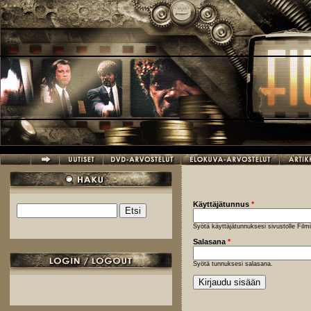
Hyppää pääsisältöön
Käyttäjätunnus
*
Etsi
Hakulomake
Syötä käyttäjätunnuksesi sivustolle Fil
Salasana
*
Syötä tunnuksesi salasana.