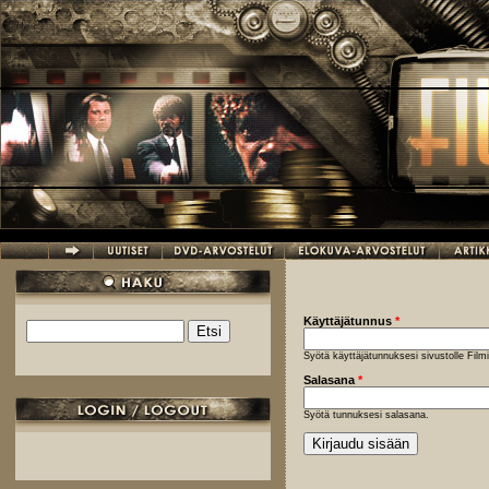
Hyppää pääsisältöön
Käyttäjätunnus
*
Etsi
Hakulomake
Syötä käyttäjätunnuksesi sivustolle Fil
Salasana
*
Syötä tunnuksesi salasana.