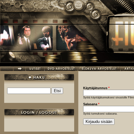
Hyppää pääsisältöön
Käyttäjätunnus
*
Etsi
Hakulomake
Syötä käyttäjätunnuksesi sivustolle Fil
Salasana
*
Syötä tunnuksesi salasana.