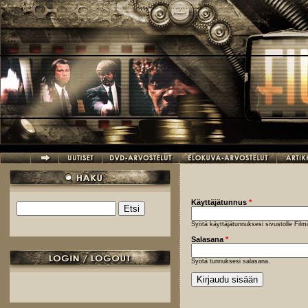
Hyppää pääsisältöön
Käyttäjätunnus
*
Etsi
Hakulomake
Syötä käyttäjätunnuksesi sivustolle Fil
Salasana
*
Syötä tunnuksesi salasana.