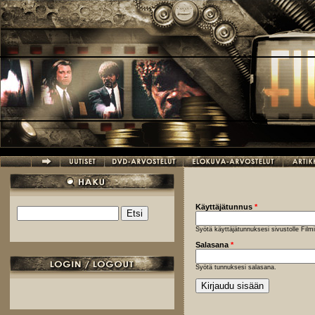
Hyppää pääsisältöön
Käyttäjätunnus
*
Etsi
Hakulomake
Syötä käyttäjätunnuksesi sivustolle Fil
Salasana
*
Syötä tunnuksesi salasana.