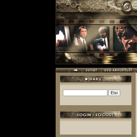
Hyppää pääsisältöön
Etsi
Hakulomake