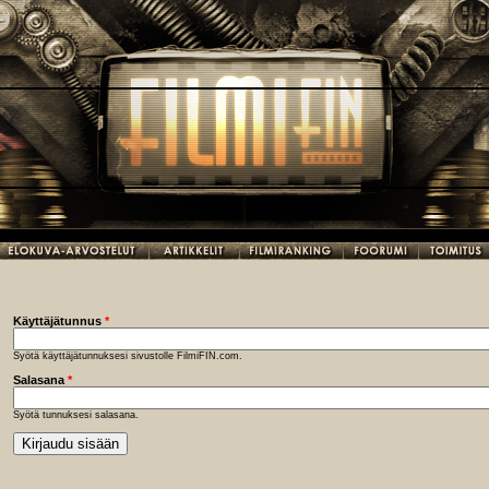
Käyttäjätunnus
*
Syötä käyttäjätunnuksesi sivustolle FilmiFIN.com.
Salasana
*
Syötä tunnuksesi salasana.