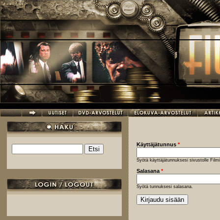
Hyppää pääsisältöön
Käyttäjätunnus
*
Etsi
Hakulomake
Syötä käyttäjätunnuksesi sivustolle Fil
Salasana
*
Syötä tunnuksesi salasana.