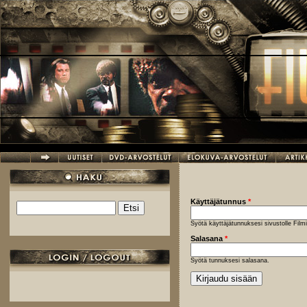
Hyppää pääsisältöön
Käyttäjätunnus
*
Etsi
Hakulomake
Syötä käyttäjätunnuksesi sivustolle Fil
Salasana
*
Syötä tunnuksesi salasana.