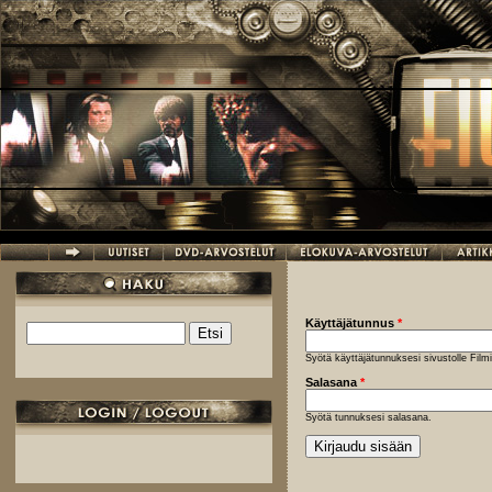
Hyppää pääsisältöön
Käyttäjätunnus
*
Etsi
Hakulomake
Syötä käyttäjätunnuksesi sivustolle Fil
Salasana
*
Syötä tunnuksesi salasana.