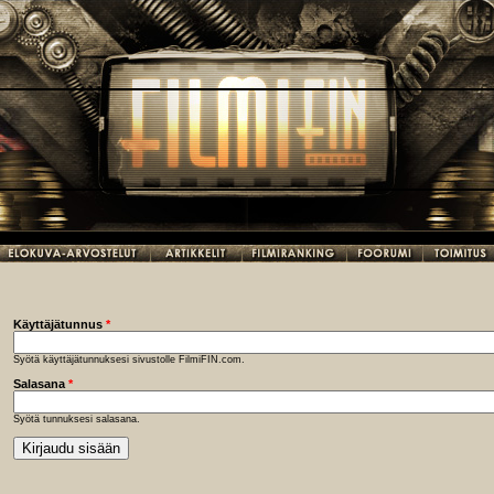
Käyttäjätunnus
*
Syötä käyttäjätunnuksesi sivustolle FilmiFIN.com.
Salasana
*
Syötä tunnuksesi salasana.