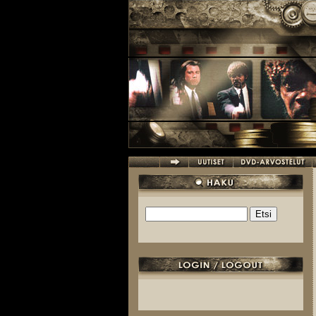
Hyppää pääsisältöön
Etsi
Hakulomake