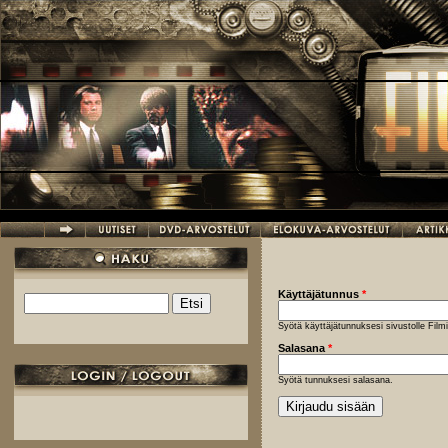
Hyppää pääsisältöön
Käyttäjätunnus
*
Etsi
Hakulomake
Syötä käyttäjätunnuksesi sivustolle Fil
Salasana
*
Syötä tunnuksesi salasana.