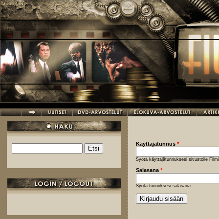
Hyppää pääsisältöön
Käyttäjätunnus
*
Etsi
Hakulomake
Syötä käyttäjätunnuksesi sivustolle Fil
Salasana
*
Syötä tunnuksesi salasana.