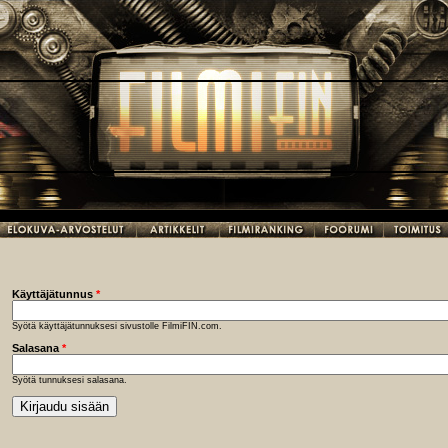
Käyttäjätunnus
*
Syötä käyttäjätunnuksesi sivustolle FilmiFIN.com.
Salasana
*
Syötä tunnuksesi salasana.