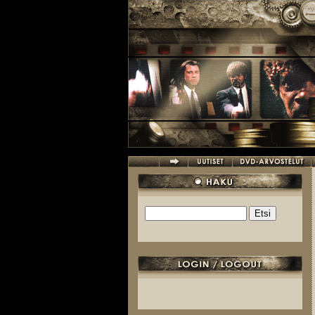
Hyppää pääsisältöön
Etsi
Hakulomake