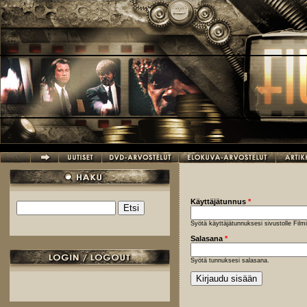
Hyppää pääsisältöön
Käyttäjätunnus
*
Etsi
Hakulomake
Syötä käyttäjätunnuksesi sivustolle Fil
Salasana
*
Syötä tunnuksesi salasana.