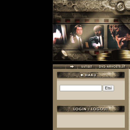
Hyppää pääsisältöön
Etsi
Hakulomake