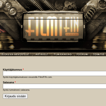
Käyttäjätunnus
*
Syötä käyttäjätunnuksesi sivustolle FilmiFIN.com.
Salasana
*
Syötä tunnuksesi salasana.