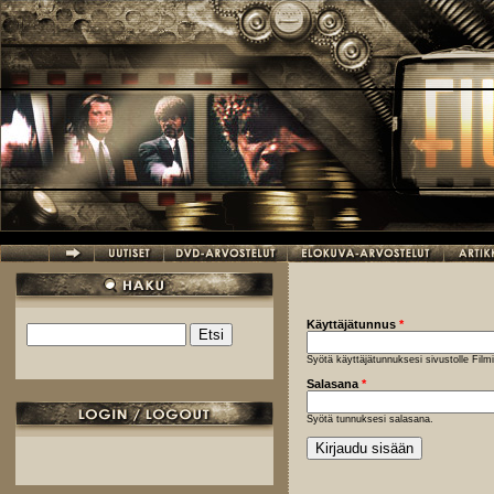
Hyppää pääsisältöön
Käyttäjätunnus
*
Etsi
Hakulomake
Syötä käyttäjätunnuksesi sivustolle Fil
Salasana
*
Syötä tunnuksesi salasana.