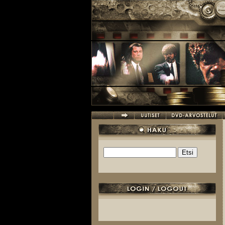
Hyppää pääsisältöön
Etsi
Hakulomake