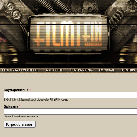
Käyttäjätunnus
*
Syötä käyttäjätunnuksesi sivustolle FilmiFIN.com.
Salasana
*
Syötä tunnuksesi salasana.