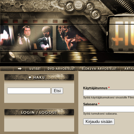
Hyppää pääsisältöön
Käyttäjätunnus
*
Etsi
Hakulomake
Syötä käyttäjätunnuksesi sivustolle Fil
Salasana
*
Syötä tunnuksesi salasana.