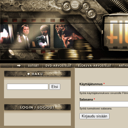
Hyppää pääsisältöön
Käyttäjätunnus
*
Etsi
Hakulomake
Syötä käyttäjätunnuksesi sivustolle Fil
Salasana
*
Syötä tunnuksesi salasana.