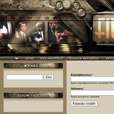
Hyppää pääsisältöön
Käyttäjätunnus
*
Etsi
Hakulomake
Syötä käyttäjätunnuksesi sivustolle Fil
Salasana
*
Syötä tunnuksesi salasana.