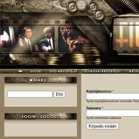
Hyppää pääsisältöön
Käyttäjätunnus
*
Etsi
Hakulomake
Syötä käyttäjätunnuksesi sivustolle Fil
Salasana
*
Syötä tunnuksesi salasana.