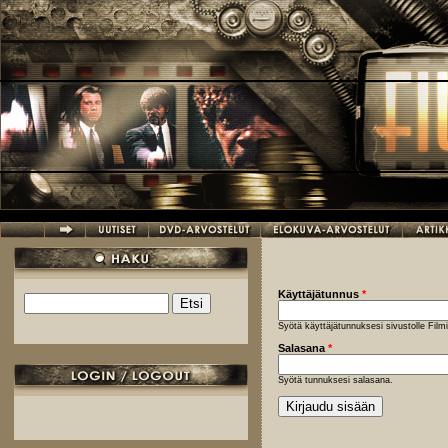
Hyppää pääsisältöön
Käyttäjätunnus
*
Etsi
Hakulomake
Syötä käyttäjätunnuksesi sivustolle Fil
Salasana
*
Syötä tunnuksesi salasana.