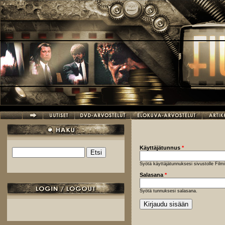
Hyppää pääsisältöön
Käyttäjätunnus
*
Etsi
Hakulomake
Syötä käyttäjätunnuksesi sivustolle Fil
Salasana
*
Syötä tunnuksesi salasana.