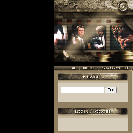
Hyppää pääsisältöön
Etsi
Hakulomake