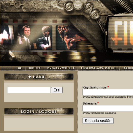
Hyppää pääsisältöön
Käyttäjätunnus
*
Etsi
Hakulomake
Syötä käyttäjätunnuksesi sivustolle Fil
Salasana
*
Syötä tunnuksesi salasana.