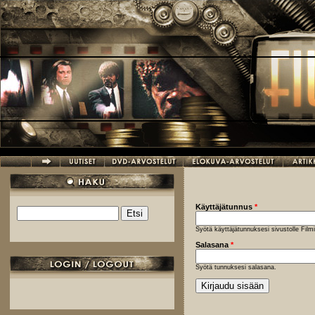
Hyppää pääsisältöön
Käyttäjätunnus
*
Etsi
Hakulomake
Syötä käyttäjätunnuksesi sivustolle Fil
Salasana
*
Syötä tunnuksesi salasana.