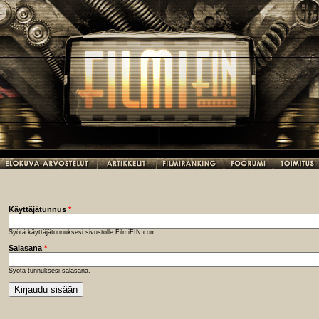
Käyttäjätunnus
*
Syötä käyttäjätunnuksesi sivustolle FilmiFIN.com.
Salasana
*
Syötä tunnuksesi salasana.