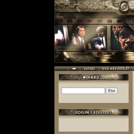
Hyppää pääsisältöön
Etsi
Hakulomake