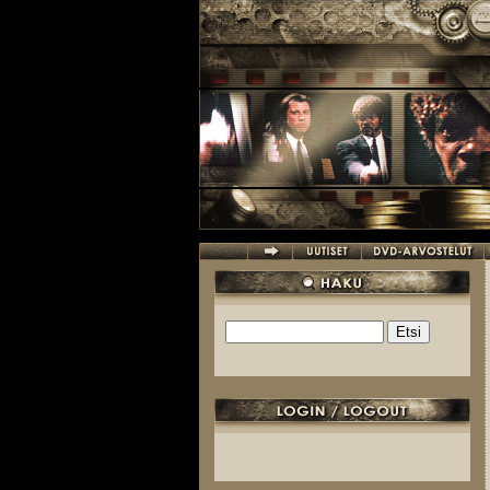
Hyppää pääsisältöön
Etsi
Hakulomake