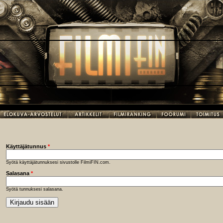
Käyttäjätunnus
*
Syötä käyttäjätunnuksesi sivustolle FilmiFIN.com.
Salasana
*
Syötä tunnuksesi salasana.