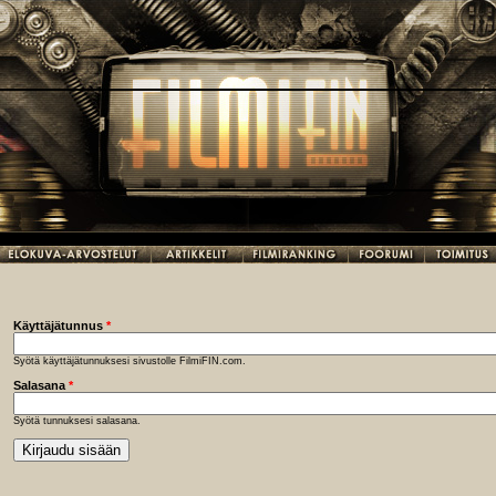
Käyttäjätunnus
*
Syötä käyttäjätunnuksesi sivustolle FilmiFIN.com.
Salasana
*
Syötä tunnuksesi salasana.