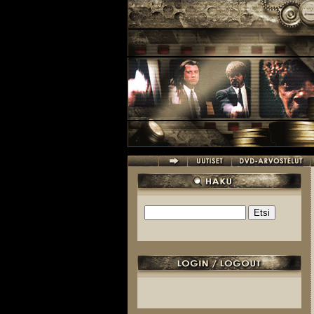
Hyppää pääsisältöön
Etsi
Hakulomake