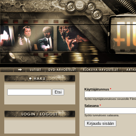
Hyppää pääsisältöön
Käyttäjätunnus
*
Etsi
Hakulomake
Syötä käyttäjätunnuksesi sivustolle Fil
Salasana
*
Syötä tunnuksesi salasana.