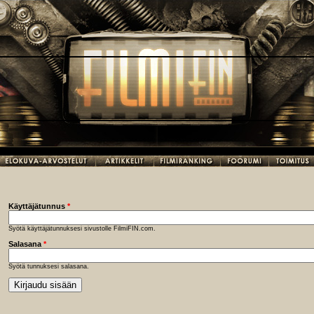
Käyttäjätunnus
*
Syötä käyttäjätunnuksesi sivustolle FilmiFIN.com.
Salasana
*
Syötä tunnuksesi salasana.