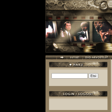
Hyppää pääsisältöön
Etsi
Hakulomake