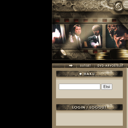
Hyppää pääsisältöön
Etsi
Hakulomake