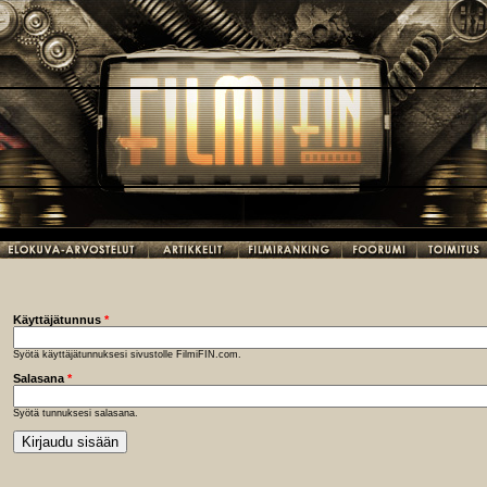
Käyttäjätunnus
*
Syötä käyttäjätunnuksesi sivustolle FilmiFIN.com.
Salasana
*
Syötä tunnuksesi salasana.