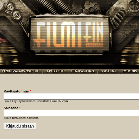
Käyttäjätunnus
*
Syötä käyttäjätunnuksesi sivustolle FilmiFIN.com.
Salasana
*
Syötä tunnuksesi salasana.