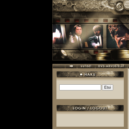
Hyppää pääsisältöön
Etsi
Hakulomake