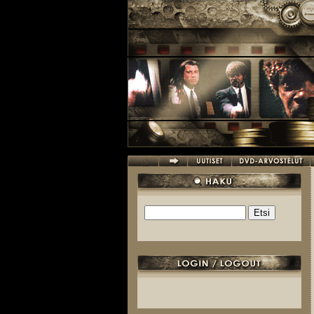
Hyppää pääsisältöön
Etsi
Hakulomake