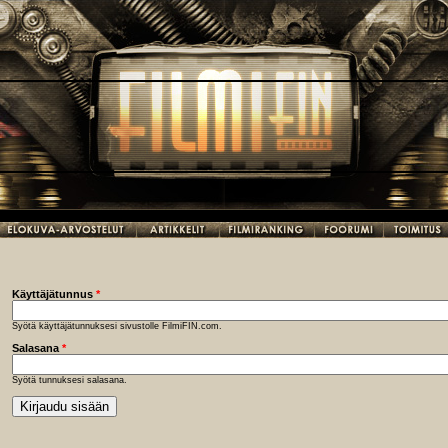
Käyttäjätunnus
*
Syötä käyttäjätunnuksesi sivustolle FilmiFIN.com.
Salasana
*
Syötä tunnuksesi salasana.