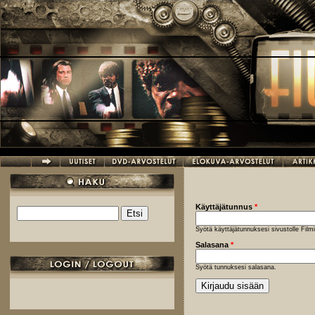
Hyppää pääsisältöön
Käyttäjätunnus
*
Etsi
Hakulomake
Syötä käyttäjätunnuksesi sivustolle Fil
Salasana
*
Syötä tunnuksesi salasana.