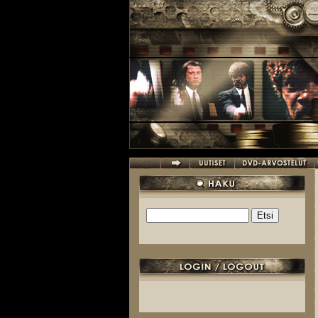
Hyppää pääsisältöön
Etsi
Hakulomake