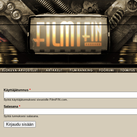
Käyttäjätunnus
*
Syötä käyttäjätunnuksesi sivustolle FilmiFIN.com.
Salasana
*
Syötä tunnuksesi salasana.