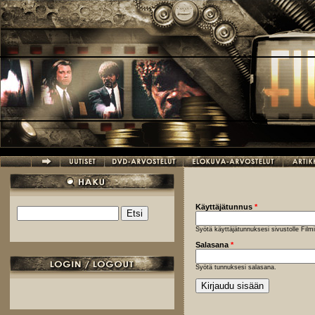
Hyppää pääsisältöön
Käyttäjätunnus
*
Etsi
Hakulomake
Syötä käyttäjätunnuksesi sivustolle Fil
Salasana
*
Syötä tunnuksesi salasana.