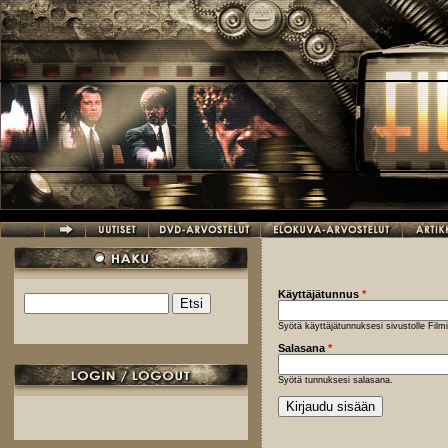
Hyppää pääsisältöön
Käyttäjätunnus
*
Etsi
Hakulomake
Syötä käyttäjätunnuksesi sivustolle Fil
Salasana
*
Syötä tunnuksesi salasana.