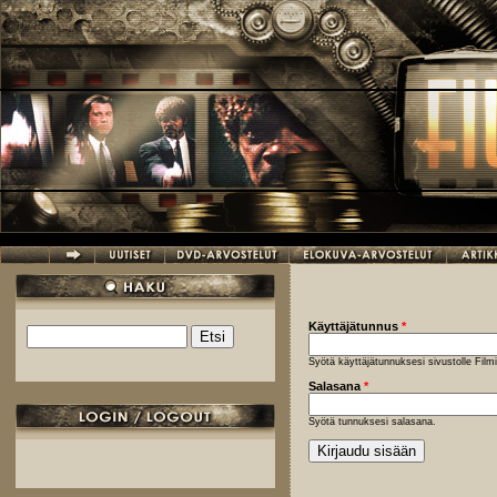
Hyppää pääsisältöön
Käyttäjätunnus
*
Etsi
Hakulomake
Syötä käyttäjätunnuksesi sivustolle Fil
Salasana
*
Syötä tunnuksesi salasana.