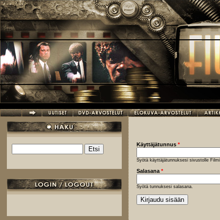
Hyppää pääsisältöön
Käyttäjätunnus
*
Etsi
Hakulomake
Syötä käyttäjätunnuksesi sivustolle Fil
Salasana
*
Syötä tunnuksesi salasana.