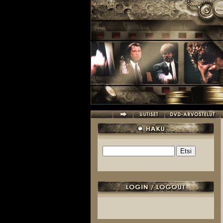
Hyppää pääsisältöön
Etsi
Hakulomake