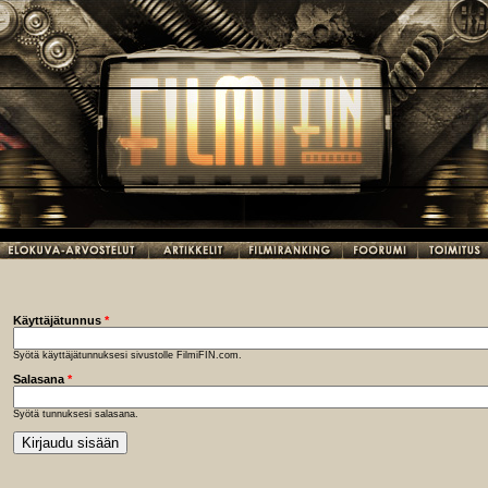
Käyttäjätunnus
*
Syötä käyttäjätunnuksesi sivustolle FilmiFIN.com.
Salasana
*
Syötä tunnuksesi salasana.