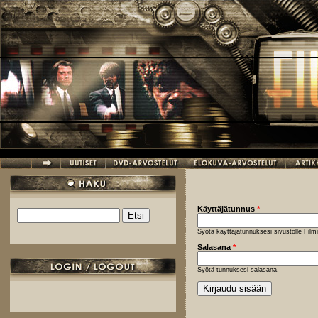
Hyppää pääsisältöön
Käyttäjätunnus
*
Etsi
Hakulomake
Syötä käyttäjätunnuksesi sivustolle Fil
Salasana
*
Syötä tunnuksesi salasana.