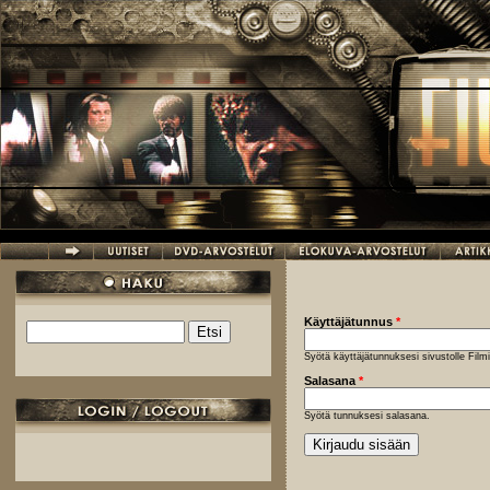
Hyppää pääsisältöön
Käyttäjätunnus
*
Etsi
Hakulomake
Syötä käyttäjätunnuksesi sivustolle Fil
Salasana
*
Syötä tunnuksesi salasana.