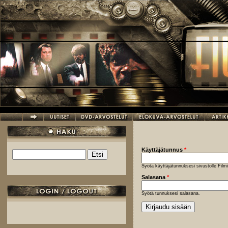
Hyppää pääsisältöön
Käyttäjätunnus
*
Etsi
Hakulomake
Syötä käyttäjätunnuksesi sivustolle Fil
Salasana
*
Syötä tunnuksesi salasana.