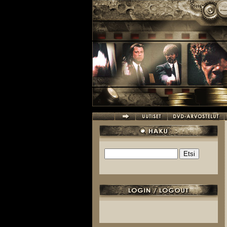
Hyppää pääsisältöön
Etsi
Hakulomake