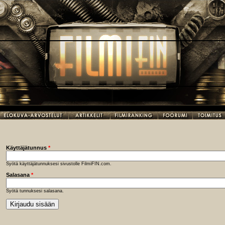
Käyttäjätunnus
*
Syötä käyttäjätunnuksesi sivustolle FilmiFIN.com.
Salasana
*
Syötä tunnuksesi salasana.