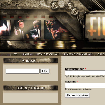
Hyppää pääsisältöön
Käyttäjätunnus
*
Etsi
Hakulomake
Syötä käyttäjätunnuksesi sivustolle Fil
Salasana
*
Syötä tunnuksesi salasana.