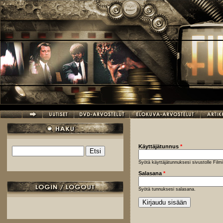
Hyppää pääsisältöön
Käyttäjätunnus
*
Etsi
Hakulomake
Syötä käyttäjätunnuksesi sivustolle Fil
Salasana
*
Syötä tunnuksesi salasana.